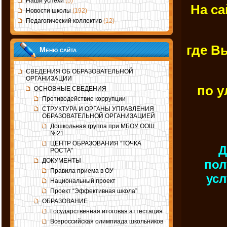
Наши успехи
(5)
На с
Новости школы
(192)
Педагогический коллектив
(12)
где В
Меню сайта
СВЕДЕНИЯ ОБ ОБРАЗОВАТЕЛЬНОЙ
ОРГАНИЗАЦИИ
по у
ОСНОВНЫЕ СВЕДЕНИЯ
Противодействие коррупции
СТРУКТУРА И ОРГАНЫ УПРАВЛЕНИЯ
ОБРАЗОВАТЕЛЬНОЙ ОРГАНИЗАЦИЕЙ
Дошкольная группа при МБОУ ООШ
№21
ЦЕНТР ОБРАЗОВАНИЯ “ТОЧКА
Д
РОСТА”
ДОКУМЕНТЫ
пол
Правила приема в ОУ
усл
Национальный проект
Проект “Эффективная школа”
ОБРАЗОВАНИЕ
Государственная итоговая аттестация
Всероссийская олимпиада школьников