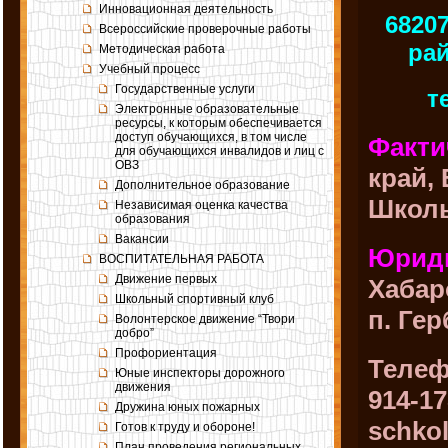
Инновационная деятельность
6820
Всероссийские проверочные работы
рай
Методическая работа
Учебный процесс
Государственные услуги
т
Электронные образовательные
ресурсы, к которым обеспечивается
доступ обучающихся, в том числе
Факти
для обучающихся инвалидов и лиц с
ОВЗ
край,
Дополнительное образование
Школь
Независимая оценка качества
образования
Вакансии
Юриди
ВОСПИТАТЕЛЬНАЯ РАБОТА
Движение первых
Хабар
Школьный спортивный клуб
п. Гер
Волонтерское движение “Твори
добро”
Профориентация
Телефо
Юные инспекторы дорожного
движения
914-17
Дружина юных пожарных
schko
Готов к труду и обороне!
План проведения региональных