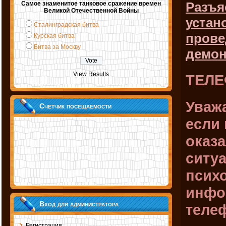
Разъя
Самое знаменитое танковое сражение времен
Великой Отечественной Войны
устан
Сталинградская битва
прове
Курская битва
Битва за Москву
демон
View Results
ТЕЛ
Уваж
Счетчик посещаемости
если 
оказ
ситуа
псих
инфо
Вход для администратора
теле
Регистрация