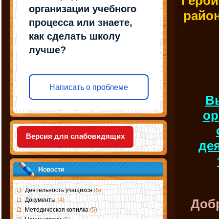
Герби
организации учебного
райо
процесса или знаете,
как сделать школу
лучше?
Написать о проблеме
В
ор
Версия для слабовидящих
де
Новости
Деятельность учащихся
(5)
Документы
(4)
Добр
Методическая копилка
(5)