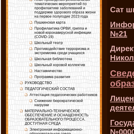
тематических мероприятий по
Сат шк
профилактике заболеваний и
поддержке здорового образа жизни
на первое полугодие 2023 года
Инфор
Пушкинская карта
Профилактика ОРВИ, гриппа и
№21
новой коронавирусной инфекции
(COVID-19)
Школьный театр
Дирек
Противодействие терроризма и
экстремизма среди учащихся
Никол
Школьная библиотека
Школьный хоровой коллектив
Свед
Наставничество
Программа развития
обра
РУКОВОДСТВО
ПЕДАГОГИЧЕСКИЙ СОСТАВ
Аттестация педагогических работников
Лицен
Снижение бюрократической
нагрузки
деяте
МАТЕРИАЛЬНО-ТЕХНИЧЕСКОЕ
ОБЕСПЕЧЕНИЕ И ОСНАЩЕННОСТЬ
ОБРАЗОВАТЕЛЬНОГО ПРОЦЕССА.
Госуд
ДОСТУПНАЯ СРЕДА
№00005
Электронная информационно-
образовательная среда