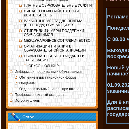
ПЛАТНЫЕ ОБРАЗОВАТЕЛЬНЫЕ УСЛУГИ
ФИНАНСОВО-ХОЗЯЙСТВЕННАЯ
ДЕЯТЕЛЬНОСТЬ
Регламе
ВАКАНТНЫЕ МЕСТА ДЛЯ ПРИЕМА
(ПЕРЕВОДА) ОБУЧАЮЩИХСЯ
Понедел
СТИПЕНДИИ И МЕРЫ ПОДДЕРЖКИ
ОБУЧАЮЩИМСЯ
С 08.00 
МЕЖДУНАРОДНОЕ СОТРУДНИЧЕСТВО
ОРГАНИЗАЦИЯ ПИТАНИЯ В
Выходно
ОБРАЗОВАТЕЛЬНОЙ ОРГАНИЗАЦИИ
воскрес
ОБРАЗОВАТЕЛЬНЫЕ СТАНДАРТЫ И
ТРЕБОВАНИЯ
ОРКСЭ и ОДНКНР
Новый у
Информация родителям и обучающимся
начинае
Обучение в дистанционной форме
Общение
01.09.20
Оздоровительный лагерь при школе
заканчив
Профессиональный стандарт
История школы
Для 9 кл
расписа
государ
Опрос