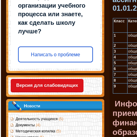
организации учебного
01.01.2
процесса или знаете,
Класс
Кате
как сделать школу
лучше?
1
обще
2
обще
3
обще
Написать о проблеме
4
обще
5
обще
6
обще
7
обще
8
обще
Версия для слабовидящих
9
обще
Инфо
Новости
прием
Деятельность учащихся
(5)
финан
Документы
(4)
образ
Методическая копилка
(5)