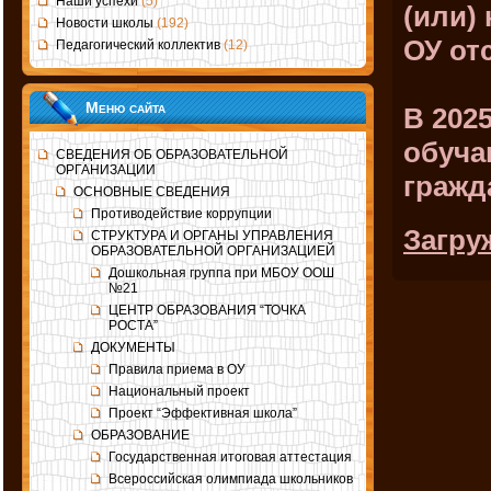
Наши успехи
(5)
(или)
Новости школы
(192)
ОУ от
Педагогический коллектив
(12)
Меню сайта
В
202
обуча
СВЕДЕНИЯ ОБ ОБРАЗОВАТЕЛЬНОЙ
ОРГАНИЗАЦИИ
гражд
ОСНОВНЫЕ СВЕДЕНИЯ
Противодействие коррупции
Загру
СТРУКТУРА И ОРГАНЫ УПРАВЛЕНИЯ
ОБРАЗОВАТЕЛЬНОЙ ОРГАНИЗАЦИЕЙ
Дошкольная группа при МБОУ ООШ
№21
ЦЕНТР ОБРАЗОВАНИЯ “ТОЧКА
РОСТА”
ДОКУМЕНТЫ
Правила приема в ОУ
Национальный проект
Проект “Эффективная школа”
ОБРАЗОВАНИЕ
Государственная итоговая аттестация
Всероссийская олимпиада школьников