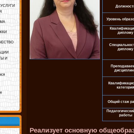
 УСЛУГИ
Должност
Я
Уровень образ
ЕМА
Квалификаци
ЖКИ
диплому
ЧЕСТВО
Специальност
диплому
АЦИИ
ТЫ И
Преподавае
дисципли
мся
Квалификаци
категори
ле
Общий стаж р
Педагогически
работы
Реализует основную общеобра