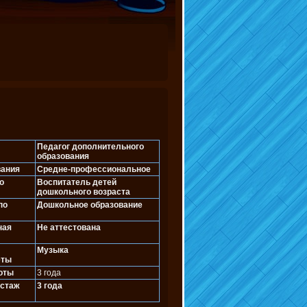
Педагог дополнительного
образования
вания
Средне-профессиональное
о
Воспитатель детей
дошкольного возраста
по
Дошкольное образование
ная
Не аттестована
е
Музыка
еты
оты
3 года
 стаж
3 года