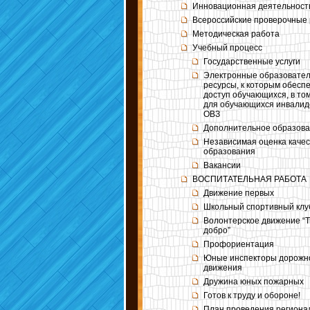
Инновационная деятельност
Всероссийские проверочные
Методическая работа
Учебный процесс
Государственные услуги
Электронные образовате
ресурсы, к которым обесп
доступ обучающихся, в то
для обучающихся инвалидо
ОВЗ
Дополнительное образов
Независимая оценка качес
образования
Вакансии
ВОСПИТАТЕЛЬНАЯ РАБОТА
Движение первых
Школьный спортивный клу
Волонтерское движение “
добро”
Профориентация
Юные инспекторы дорожн
движения
Дружина юных пожарных
Готов к труду и обороне!
План проведения региона