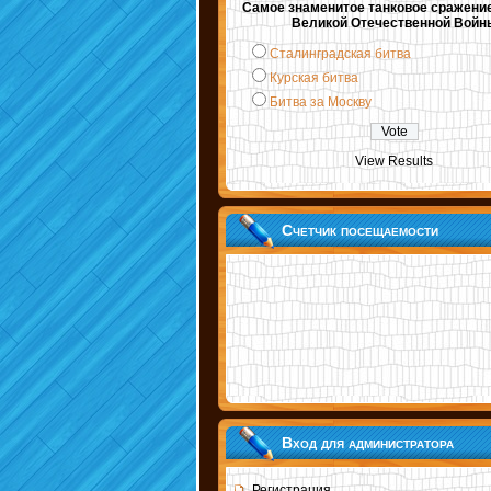
Самое знаменитое танковое сражени
Великой Отечественной Войн
Сталинградская битва
Курская битва
Битва за Москву
View Results
Счетчик посещаемости
Вход для администратора
Регистрация