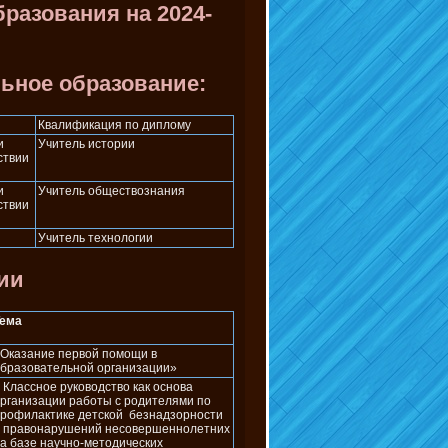
разования на 2024-
ьное образование:
Квалификация по диплому
и
Учитель истории
ствии
и
Учитель обществознания
ствии
Учитель технологии
ии
Тема
Оказание первой помощи в
бразовательной организации»
 Классное руководство как основа
рганизации работы с родителями по
рофилактике детской безнадзорности
 правонарушений несовершеннолетних
а базе научно-методических