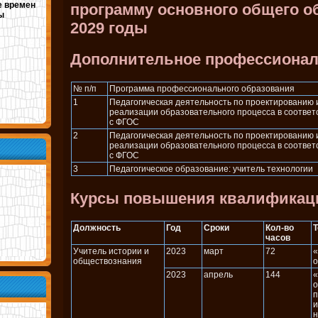
е времен
программу основного общего об
ы
2029 годы
Дополнительное профессионал
№ п/п
Программа профессионального образования
1
Педагогическая деятельность по проектированию 
реализации образовательного процесса в соответ
с ФГОС
2
Педагогическая деятельность по проектированию 
реализации образовательного процесса в соответ
с ФГОС
3
Педагогическое образование: учитель технологии
Курсы повышения квалификац
Должность
Год
Сроки
Кол-во
часов
Учитель истории и
2023
март
72
«
обществознания
о
2023
апрель
144
«
о
п
и
н