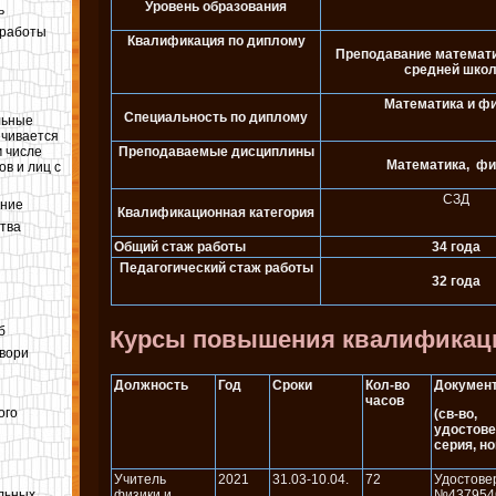
Уровень образования
ь
 работы
Квалификация по диплому
Преподавание математи
средней шко
Математика и ф
Специальность по диплому
льные
ечивается
Преподаваемые дисциплины
м числе
Математика, фи
в и лиц с
СЗД
ание
Квалификационная категория
тва
Общий стаж работы
34 года
Педагогический стаж работы
32 года
б
Курсы повышения квалификац
Твори
Должность
Год
Сроки
Кол-во
Докумен
часов
ого
(св-во,
удостове
серия, но
Учитель
2021
31.03-10.04.
72
Удостове
льных
физики и
№437954