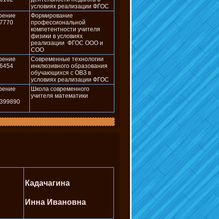
условиях реализации ФГОС
рение
Формирование
7770
профессиональной
компетентности учителя
физики в условиях
реализации ФГОС ООО и
СОО
рение
Современные технологии
6454
инклюзивного образования
обучающихся с ОВЗ в
условиях реализации ФГОС
рение
Школа современного
учителя математики
399890
Кадачагина
Инна Ивановна