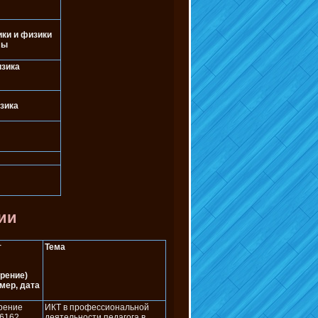
ки и физики
лы
изика
зика
ии
т
Тема
рение)
мер, дата
рение
ИКТ в профессиональной
6162
деятельности педагога в