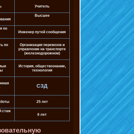
ь
Учитель
Высшее
ования
я по
Инженер путей сообщения
ь по
Организация перевозок и
управление на транспорте
(железнодорожном)
мые
История, обществознание,
ны
технология
онная
СЗД
я
аботы
25 лет
й стаж
6 лет
зовательную