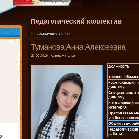
Педагогический коллектив
« Предыдущие записи
Туманова Анна Алексеевна
23.09.2019 | Автор: Наталья
Должность
Уровень образо
Квалификация п
диплому
Специальность 
диплому
Квалификацион
категория
Преподаваемы
учебные предм
Общий стаж раб
Педагогический
работы
о