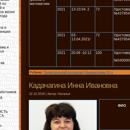
й по
математики
й и
2021
13-23.04. 2
72
Удостове
за жизни
№437954
 года
па и
фекции
2021
03-
72
Удостове
13.04.2021г
№437954
зма и
хся
2021
20.09 -10.12
100
Удостове
№040000
тив
Рубрика:
Педагогический коллектив
|
Комментарии (0) »
Кадачагина Инна Ивановна
аботников
22.10.2018 | Автор: Наталья
ой
ФИО
ОСТЬ
СА.
о-