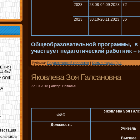
2023
23.08-04.09.2023
72
2023
30.10-20.11.2023
36
Общеобразовательной программы, в 
участвует педагогический работник – н
Рубрика:
Педагогический коллектив
|
Комментарии (0) »
ЛЕНИЯ
АЦИЕЙ
Яковлева Зоя Галсановна
ОУ ООШ
22.10.2018 | Автор: Наталья
КА
Яковлева Зоя Гал
ФИО
”
Должность
Учитель
ттестация
кольников
Высшее