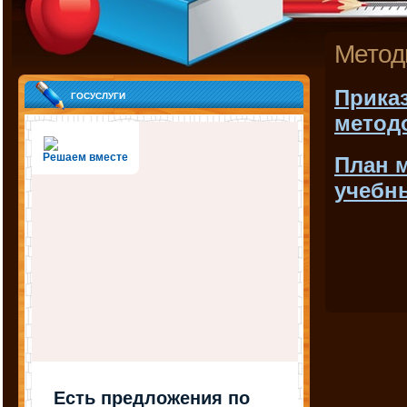
Метод
Прика
госуслуги
метод
Решаем вместе
План м
учебн
Есть предложения по