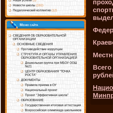
прохо
Наши успехи
(5)
Новости школы
(192)
спорт
Педагогический коллектив
(12)
выдел
Меню сайта
Федер
СВЕДЕНИЯ ОБ ОБРАЗОВАТЕЛЬНОЙ
ОРГАНИЗАЦИИ
Краев
ОСНОВНЫЕ СВЕДЕНИЯ
Противодействие коррупции
Местн
СТРУКТУРА И ОРГАНЫ УПРАВЛЕНИЯ
ОБРАЗОВАТЕЛЬНОЙ ОРГАНИЗАЦИЕЙ
Дошкольная группа при МБОУ ООШ
Всего
№21
ЦЕНТР ОБРАЗОВАНИЯ “ТОЧКА
рубле
РОСТА”
ДОКУМЕНТЫ
Правила приема в ОУ
Нацио
Национальный проект
Минпр
Проект “Эффективная школа”
ОБРАЗОВАНИЕ
Государственная итоговая аттестация
Всероссийская олимпиада школьников