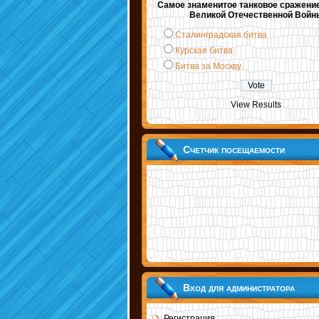
Самое знаменитое танковое сражени
Великой Отечественной Войн
Сталинградская битва
Курская битва
Битва за Москву
View Results
Счетчик посещаемости
Вход для администратора
Регистрация