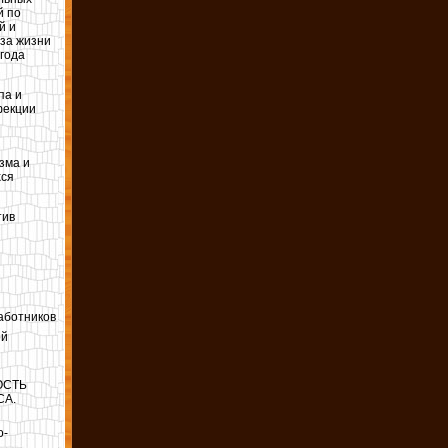
й по
й и
за жизни
 года
па и
фекции
зма и
хся
тив
аботников
ой
ОСТЬ
СА.
о-