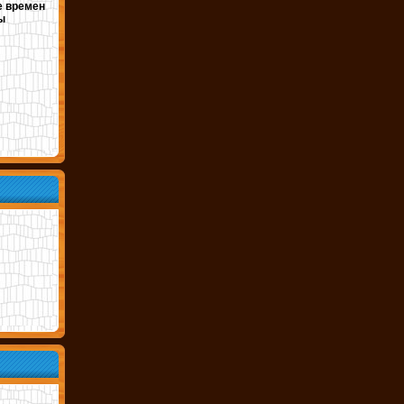
е времен
ы