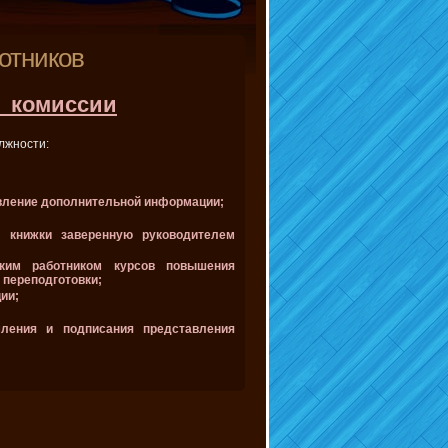
отников
й_комиссии
лжности:
авление дополнительной информации;
й книжки заверенную руководителем
ским работником курсов повышения
 переподготовки;
ии;
мления и подписания представления