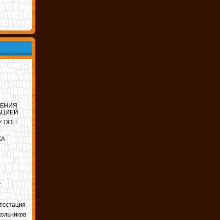
ЛЕНИЯ
АЦИЕЙ
ОУ ООШ
КА
”
ттестация
кольников