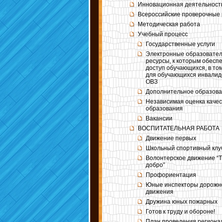
Инновационная деятельност
Всероссийские проверочные
Методическая работа
Учебный процесс
Государственные услуги
Электронные образовате
ресурсы, к которым обесп
доступ обучающихся, в то
для обучающихся инвалидо
ОВЗ
Дополнительное образов
Независимая оценка качес
образования
Вакансии
ВОСПИТАТЕЛЬНАЯ РАБОТА
Движение первых
Школьный спортивный клу
Волонтерское движение “
добро”
Профориентация
Юные инспекторы дорожн
движения
Дружина юных пожарных
Готов к труду и обороне!
План проведения региона