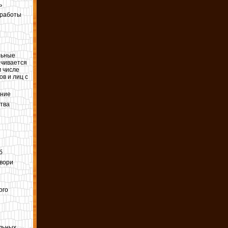
ь
 работы
льные
ечивается
м числе
в и лиц с
ание
тва
б
Твори
ого
льных