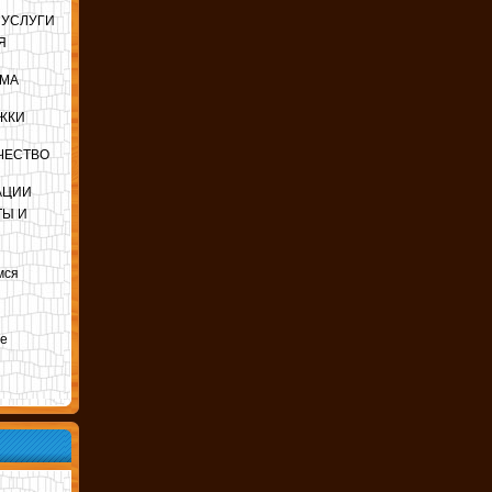
 УСЛУГИ
Я
ЕМА
ЖКИ
ЧЕСТВО
АЦИИ
ТЫ И
мся
ле