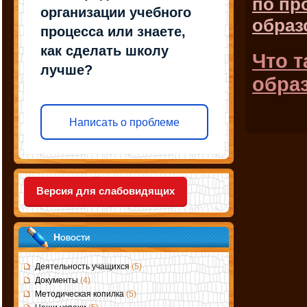
по пр
организации учебного
образ
процесса или знаете,
как сделать школу
Что 
лучше?
обра
Написать о проблеме
Версия для слабовидящих
Новости
Деятельность учащихся
(5)
Документы
(4)
Методическая копилка
(5)